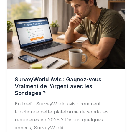
Avis
:
Gagnez-
vous
Vraiment
de
l’Argent
avec
les
Sondages
SurveyWorld Avis : Gagnez-vous
?
Vraiment de l’Argent avec les
Sondages ?
En bref : SurveyWorld avis : comment
fonctionne cette plateforme de sondages
rémunérés en 2026 ? Depuis quelques
années, SurveyWorld