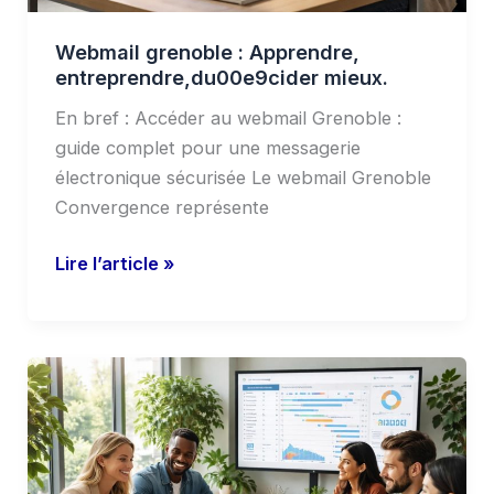
Webmail grenoble : Apprendre,
entreprendre,du00e9cider mieux.
En bref : Accéder au webmail Grenoble :
guide complet pour une messagerie
électronique sécurisée Le webmail Grenoble
Convergence représente
Lire l’article »
OpenPM
pour
la
gestion
de