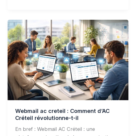
Webmail
ac
creteil
:
Comment
d’AC
Créteil
révolutionne-
t-
il
Webmail ac creteil : Comment d’AC
Créteil révolutionne-t-il
En bref : Webmail AC Créteil : une