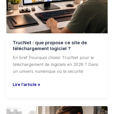
site
de
téléchargement
logiciel
?
TrucNet : que propose ce site de
téléchargement logiciel ?
En bref Pourquoi choisir TrucNet pour le
téléchargement de logiciels en 2026 ? Dans
un univers numérique où la sécurité
Lire l’article »
SurveyWorld