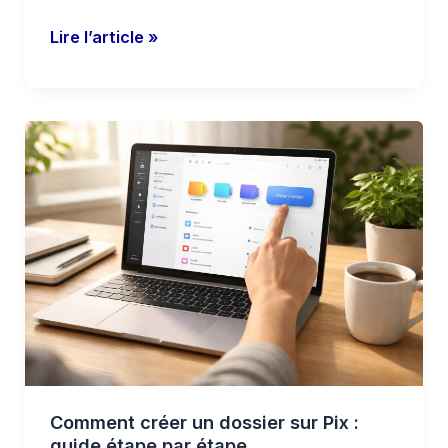
Lire l’article »
Comment
créer
un
dossier
sur
Pix
:
guide
étape
par
étape
Comment créer un dossier sur Pix :
guide étape par étape