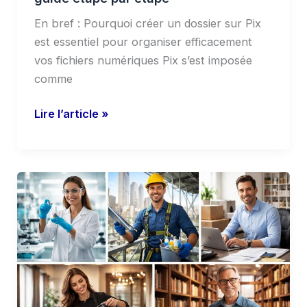
En bref : Pourquoi créer un dossier sur Pix
est essentiel pour organiser efficacement
vos fichiers numériques Pix s’est imposée
comme
Lire l’article »
Metiers
en
l
:
métiers
liste
complète