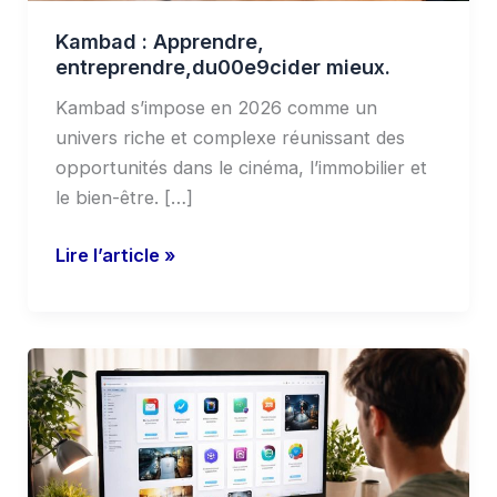
Kambad : Apprendre,
entreprendre,du00e9cider mieux.
Kambad s’impose en 2026 comme un
univers riche et complexe réunissant des
opportunités dans le cinéma, l’immobilier et
le bien-être. […]
Lire l’article »
TrucNet
:
que
propose
ce